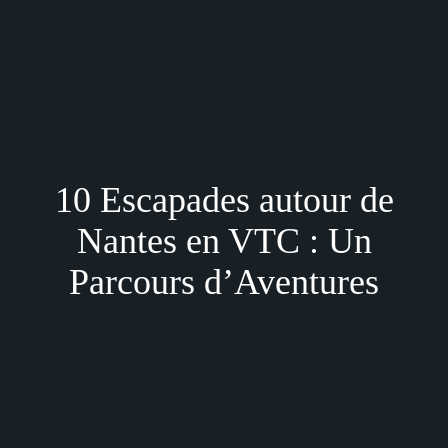
Appelez pour Réserver:
02 85 52 30 30
Accueil
Services
VTC
10 Escapades autour de
Réservation
Recrutement
Nantes en VTC : Un
Blog
Parcours d’Aventures
Contact